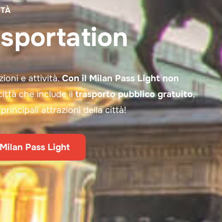
TTÀ
nsportation
ioni e attività.
Con il Milan Pass Light non
 città che include il
trasporto pubblico gratuito
,
principali attrazioni della città!
 Milan Pass Light