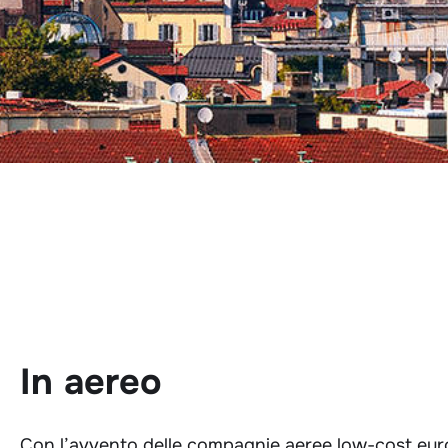
In aereo
Con l’avvento delle compagnie aeree low-cost euro