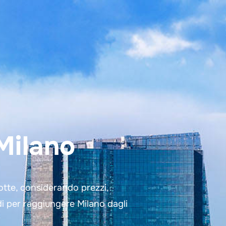
Milano
otte, considerando prezzi,
di per raggiungere Milano dagli