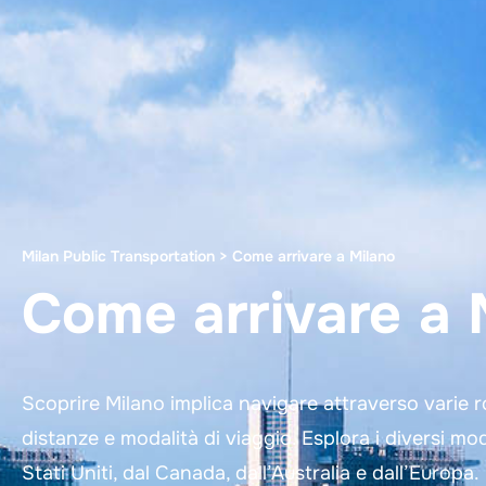
Milan Public Transportation
>
Come arrivare a Milano
Come arrivare a 
Scoprire Milano implica navigare attraverso varie r
distanze e modalità di viaggio. Esplora i diversi mo
Stati Uniti, dal Canada, dall’Australia e dall’Europa.